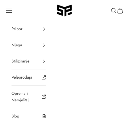
Preskoči
SALON PREMIUM
Translation missing: hr-HR.header.general.menu
Pretraži
Košari
Pribor
Njega
Stiliziranje
Veleprodaja
Oprema i
Namještaj
Blog