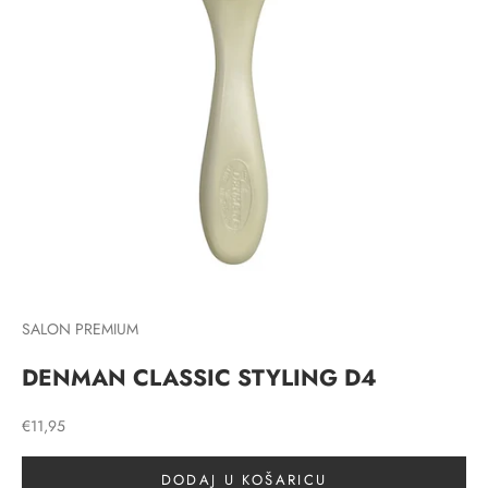
SALON PREMIUM
DENMAN CLASSIC STYLING D4
Prodajna cijena
€11,95
DODAJ U KOŠARICU