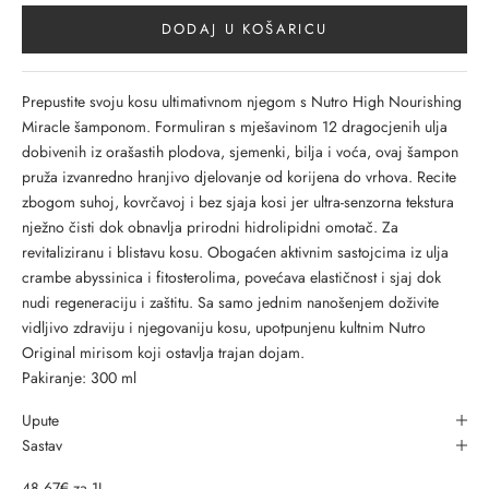
DODAJ U KOŠARICU
Prepustite svoju kosu ultimativnom njegom s Nutro High Nourishing
Miracle šamponom. Formuliran s mješavinom 12 dragocjenih ulja
dobivenih iz orašastih plodova, sjemenki, bilja i voća, ovaj šampon
pruža izvanredno hranjivo djelovanje od korijena do vrhova. Recite
zbogom suhoj, kovrčavoj i bez sjaja kosi jer ultra-senzorna tekstura
nježno čisti dok obnavlja prirodni hidrolipidni omotač. Za
revitaliziranu i blistavu kosu. Obogaćen aktivnim sastojcima iz ulja
crambe abyssinica i fitosterolima, povećava elastičnost i sjaj dok
nudi regeneraciju i zaštitu. Sa samo jednim nanošenjem doživite
vidljivo zdraviju i njegovaniju kosu, upotpunjenu kultnim Nutro
Original mirisom koji ostavlja trajan dojam.
Pakiranje: 300 ml
Upute
Sastav
48.67€ za 1L