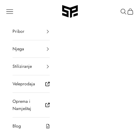
Preskoči
SALON PREMIUM
Translation missing: hr-HR.header.general.menu
Pretraži
Košari
Pribor
Njega
Stiliziranje
Veleprodaja
Oprema i
Namještaj
Blog