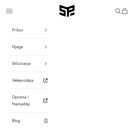
Preskoči
SALON PREMIUM
Translation missing: hr-HR.header.general.menu
Pretraži
Košari
Pribor
Njega
Stiliziranje
Veleprodaja
Oprema i
Namještaj
Blog