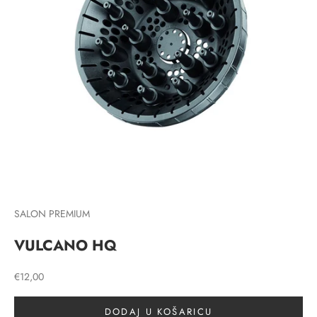
SALON PREMIUM
VULCANO HQ
Prodajna cijena
€12,00
DODAJ U KOŠARICU