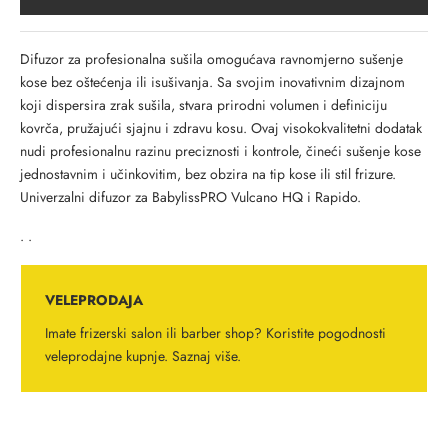
Difuzor za profesionalna sušila omogućava ravnomjerno sušenje
kose bez oštećenja ili isušivanja. Sa svojim inovativnim dizajnom
koji dispersira zrak sušila, stvara prirodni volumen i definiciju
kovrča, pružajući sjajnu i zdravu kosu. Ovaj visokokvalitetni dodatak
nudi profesionalnu razinu preciznosti i kontrole, čineći sušenje kose
jednostavnim i učinkovitim, bez obzira na tip kose ili stil frizure.
Univerzalni difuzor za BabylissPRO Vulcano HQ i Rapido.
. .
VELEPRODAJA
Imate frizerski salon ili barber shop? Koristite pogodnosti
veleprodajne kupnje.
Saznaj više.